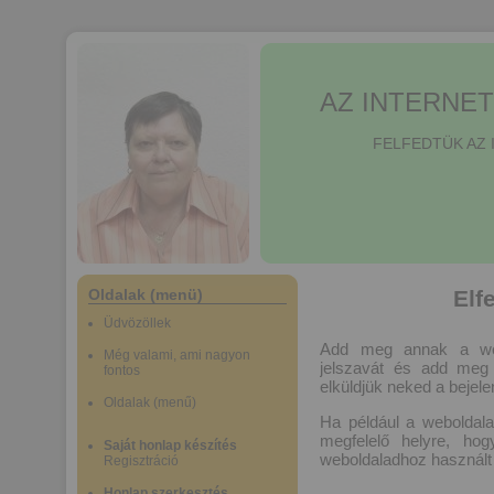
AZ INTERNE
FELFEDTÜK AZ 
Oldalak (menü)
Elf
Üdvözöllek
Add meg annak a webo
Még valami, ami nagyon
jelszavát és add meg
fontos
elküldjük neked a bejel
Oldalak (menű)
Ha például a weboldala
megfelelő helyre, ho
Saját honlap készítés
weboldaladhoz használt 
Regisztráció
Honlap szerkesztés