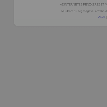
AZ INTERNETES PÉNZKERESET MŰKÖ
A HuPont.hu segítségével a weboldal
ÁSZF